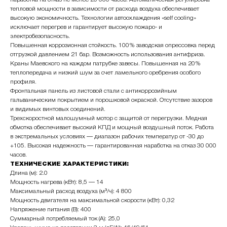
тепловой мощности в зависимости от расхода воздуха обеспечивает
высокую экономичность. Технологии автоохлаждения «self cooling»
исключает перегрев и гарантирует высокую пожаро- и
электробезопасность.
Повышенная коррозионная стойкость. 100% заводская опрессовка перед
отгрузкой давлением 21 бар. Возможность использования антифриза.
Краны Маевского на каждом патрубке завесы. Повышенная на 20%
теплопередача и низкий шум за счет ламельного оребрения особого
профиля.
Фронтальная панель из листовой стали с антикоррозийным
гальваническим покрытием и порошковой окраской. Отсутствие зазоров
и видимых винтовых соединений.
Трехскоростной малошумный мотор с защитой от перегрузки. Медная
обмотка обеспечивает высокий КПД и мощный воздушный поток. Работа
в экстремальных условиях — диапазон рабочих температур от -30 до
+105. Высокая надежность — гарантированная наработка на отказ 30 000
часов.
ТЕХНИЧЕСКИЕ ХАРАКТЕРИСТИКИ:
Длина (м): 2.0
Мощность нагрева (кВт): 8,5 — 14
Максимальный расход воздуха (м³/ч): 4 800
Мощность двигателя на максимальной скорости (кВт): 0,32
Напряжение питания (В): 400
Суммарный потребляемый ток (А): 25,0