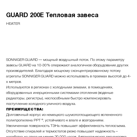
GUARD 200E Тепловая завеса
HEATER
Купить
SONNIGER GUARD — мощный воздушный поток. По этому параметру
завесы GUARD на 10-30% опережают аналогичное оборудование других
производителей. Благодаря мощному сконцентрированному потоку
агрегаты SONNIGER GUARD можно использовать в проемах высотой до 4-
х метров.
Используются в регионах с холодными зимами, в помещениях,
оборудованных инерционными системами отопления (водяные
радиаторы, регистры), неспособными быстро компенсировать
поступление холодного уличного воздуха.
ПРЕИМУЩЕСТВА:
Долговечный корпус из немецкого шумопоглощающего вспененного
полипропилена PPT ®, устойчивого к влаге и возгораниям.
Увеличенная поверхность ТЭНа повышает эффективность теплосъема.
Отсутствие спиралей и термостатов резко повышает надежность –
наработка на отказ не менее 20 000 часов. Автоматическая регулировка