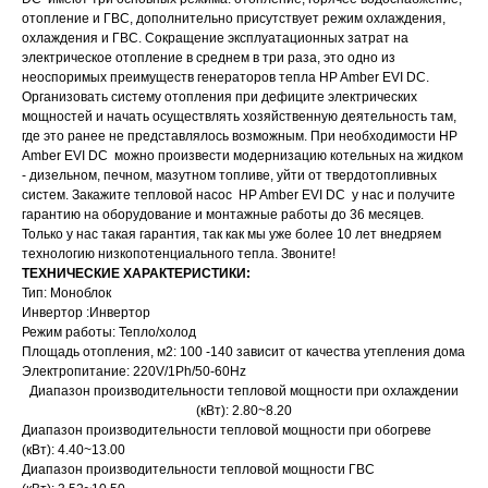
отопление и ГВС, дополнительно присутствует режим охлаждения,
охлаждения и ГВС. Сокращение эксплуатационных затрат на
электрическое отопление в среднем в три раза, это одно из
неоспоримых преимуществ генераторов тепла HP Amber EVI DC.
Организовать систему отопления при дефиците электрических
мощностей и начать осуществлять хозяйственную деятельность там,
где это ранее не представлялось возможным. При необходимости HP
Amber EVI DC можно произвести модернизацию котельных на жидком
- дизельном, печном, мазутном топливе, уйти от твердотопливных
систем. Закажите тепловой насос HP Amber EVI DC у нас и получите
гарантию на оборудование и монтажные работы до 36 месяцев.
Только у нас такая гарантия, так как мы уже более 10 лет внедряем
технологию низкопотенциального тепла. Звоните!
ТЕХНИЧЕСКИЕ ХАРАКТЕРИСТИКИ:
Тип: Моноблок
Инвертор :Инвертор
Режим работы: Тепло/холод
Площадь отопления, м2: 100 -140 зависит от качества утепления дома
Электропитание: 220V/1Ph/50-60Hz
Диапазон производительности тепловой мощности при охлаждении
(кВт): 2.80~8.20
Диапазон производительности тепловой мощности при обогреве
(кВт): 4.40~13.00
Диапазон производительности тепловой мощности ГВС