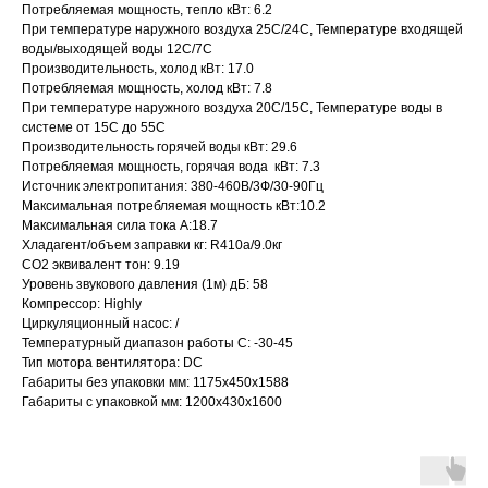
Потребляемая мощность, тепло кВт: 6.2
При температуре наружного воздуха 25С/24С, Температуре входящей
воды/выходящей воды 12С/7С
Производительность, холод кВт: 17.0
Потребляемая мощность, холод кВт: 7.8
При температуре наружного воздуха 20С/15С, Температуре воды в
системе от 15С до 55С
Производительность горячей воды кВт: 29.6
Потребляемая мощность, горячая вода кВт: 7.3
Источник электропитания: 380-460В/3Ф/30-90Гц
Максимальная потребляемая мощность кВт:10.2
Максимальная сила тока А:18.7
Хладагент/объем заправки кг: R410a/9.0кг
СО2 эквивалент тон: 9.19
Уровень звукового давления (1м) дБ: 58
Компрессор: Highly
Циркуляционный насос: /
Температурный диапазон работы С: -30-45
Тип мотора вентилятора: DC
Габариты без упаковки мм: 1175x450x1588
Габариты с упаковкой мм: 1200x430x1600