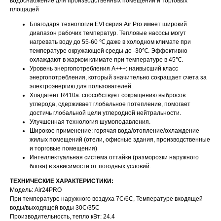
водоснабжение для производственных помещений и торговых
площадей
Благодаря технологии EVI серия Air Pro имеет широкий
диапазон рабочих температур. Тепловые насосы могут
нагревать воду до 55-60 ℃ даже в холодном климате при
температуре окружающей среды до -30℃. Эффективно
охлаждают в жарком климате при температуре в 45℃.
Уровень энергопотребления A+++: наивысший класс
энергопотребления, который значительно сокращает счета за
электроэнергию для пользователей.
Хладагент R410а: способствует сокращению выбросов
углерода, сдерживает глобальное потепление, помогает
достичь глобальной цели углеродной нейтральности.
Улучшенная технология шумоподавления.
Широкое применение: горячая вода/отопление/охлаждение
жилых помещений (отели, офисные здания, производственные
и торговые помещения)
Интеллектуальная система оттайки (разморозки наружного
блока) в зависимости от погодных условий.
ТЕХНИЧЕСКИЕ ХАРАКТЕРИСТИКИ:
Модель: Air24PRO
При температуре наружного воздуха 7С/6С, Температуре входящей
воды/выходящей воды 30С/35С
Производительность, тепло кВт: 24.4