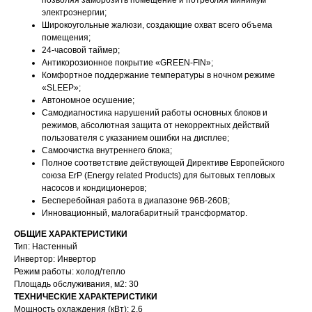
позволяя заморозить помещение и потребляя минимум
электроэнергии;
Широкоугольные жалюзи, создающие охват всего объема
помещения;
24-часовой таймер;
Антикорозионное покрытие «GREEN-FIN»;
Комфортное поддержание температуры в ночном режиме
«SLEEP»;
Автономное осушение;
Самодиагностика нарушений работы основных блоков и
режимов, абсолютная защита от некорректных действий
пользователя с указанием ошибки на дисплее;
Самоочистка внутреннего блока;
Полное соответствие действующей Директиве Европейского
союза ErP (Energy related Products) для бытовых тепловых
насосов и кондиционеров;
Бесперебойная работа в диапазоне 96В-260В;
Инновационный, малогабаритный трансформатор.
ОБЩИЕ ХАРАКТЕРИСТИКИ
Тип: Настенный
Инвертор: Инвертор
Режим работы: холод/тепло
Площадь обслуживания, м2: 30
ТЕХНИЧЕСКИЕ ХАРАКТЕРИСТИКИ
Мощность охлаждения (кВт): 2.6