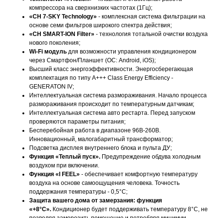
компрессора на сверхнизких частотах (1Гц);
«CH 7-SKY Technology»
- комплексная система фильтрации на
основе семи фильтров широкого спектра действия;
«CH SMART-ION Filter»
- технология тотальной очистки воздуха
нового поколения;
Wi-Fi модуль
для возможности управления кондиционером
через Смартфон/Планшет (ОС: Android, iOS);
Высший класс энергоэффективности. Энергосберегающая
комплектация по типу А+++ Class Energy Efficiency -
GENERATON IV;
Интеллектуальная система размораживания. Начало процесса
размораживания происходит по температурным датчикам;
Интеллектуальная система авто рестарта. Перед запуском
проверяются параметры питания;
Бесперебойная работа в диапазоне 96В-260В.
Инновационный, малогабаритный трансформатор;
Подсветка дисплея внутреннего блока и пульта ДУ;
Функция «Теплый пуск».
Предупреждение обдува холодным
воздухом при включении.
Функция «I FEEL»
- обеспечивает комфортную температуру
воздуха на основе самоощущения человека. Точность
поддержания температуры - 0,5°С;
Защита вашего дома от замерзания:
функция
«+8°С».
Кондиционер будет поддерживать температуру 8°С, не