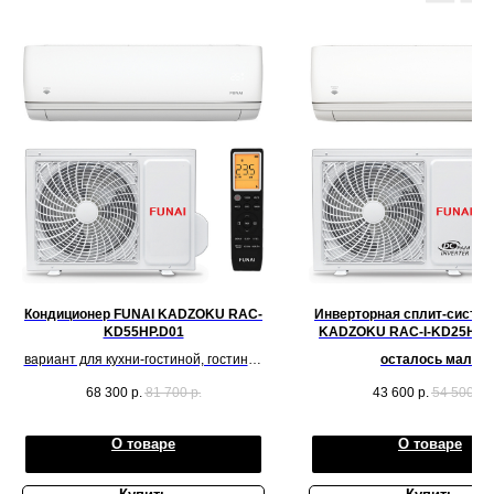
Кондиционер FUNAI KADZOKU RAC-
Инверторная сплит-систем
KD55HP.D01
KADZOKU RAC-I-KD25HP.D
2025
вариант для кухни-гостиной, гостиной
осталось мало
комнаты
68 300
р.
81 700
р.
43 600
р.
54 500
р.
О товаре
О товаре