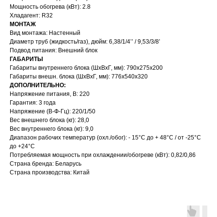
Мощность обогрева (кВт): 2.8
Хладагент: R32
МОНТАЖ
Вид монтажа: Настенный
Диаметр труб (жидкость/газ), дюйм: 6,38/1/4’’ / 9,53/3/8’
Подвод питания: Внешний блок
ГАБАРИТЫ
Габариты внутреннего блока (ШхВхГ, мм): 790х275х200
Габариты внешн. блока (ШхВхГ, мм): 776х540х320
ДОПОЛНИТЕЛЬНО:
Напряжение питания, В: 220
Гарантия: 3 года
Напряжение (В-Ф-Гц): 220/1/50
Вес внешнего блока (кг): 28,0
Вес внутреннего блока (кг): 9,0
Диапазон рабочих температур (охл./обог): - 15°С до + 48°С / от -25°С
до +24°С
Потребляемая мощность при охлаждении/обогреве (кВт): 0,82/0,86
Страна бренда: Беларусь
Страна производства: Китай