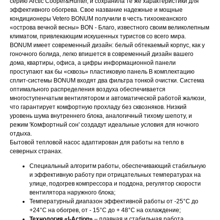
серию Arctic Cooper&Hunter, и сохранила те же характеристики для
эффективного обогрева. Свое название надежные и мощные
кондиционеры Vetero BONUM получили в честь тихоокеанского
«острова вечной весны» BON - Благо, известного своим великолепным
климатом, привлекающим искушенных туристов со всего мира.
BONUM имеет современный дизайн: белый обтекаемый корпус, как у
гоночного болида, легко впишется в современный дизайн вашего
дома, квартиры, офиса, а цифры информационной панели
проступают как бы «сквозь» пластиковую панель В комплектацию
сплит-системы BONUM входят два фильтра тонкой очистки. Система
оптимального распределения воздуха обеспечивается
многоступенчатым вентилятором и автоматической работой жалюзи,
что гарантирует комфортную прохладу без сквозняков. Низкий
уровень шума внутреннего блока, аналогичный тихому шепоту, и
режим 'Комфортный сон' создадут идеальные условия для ночного
отдыха.
Бытовой тепловой насос
адаптирован для работы на тепло в
северных странах.
Специальный алгоритм работы, обеспечивающий стабильную
и эффективную работу при отрицательных температурах на
улице, подогрев компрессора и поддона, регулятор скорости
вентилятора наружного блока;
Температурный диапазон эффективной работы от -25°С до
+24°С на обогрев, от - 15°С до + 48°С на охлаждение;
Технология «I-Action»
– плавная и стабильная работа