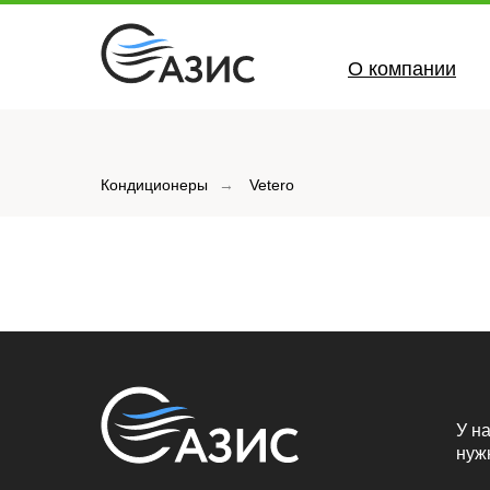
О компании
Кондиционеры
→
Vetero
У на
нуж