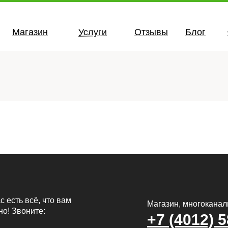
Услуги
Магазин
Отзывы
Блог
с есть всё, что вам
Магазин, многокана
но! Звоните:
+7 (4012) 