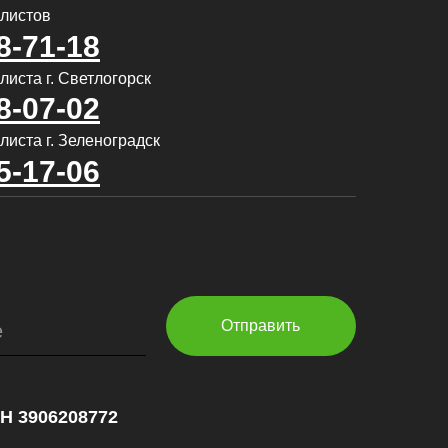
алистов
8-71-18
иста г. Светлогорск
8-07-02
листа г. Зеленоградск
5-17-06
Отправить
е
НН 3906208772