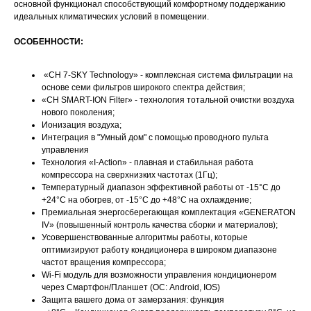
основной функционал способствующий комфортному поддержанию
идеальных климатических условий в помещении.
ОСОБЕННОСТИ:
«CH 7-SKY Technology» - комплексная система фильтрации на
основе семи фильтров широкого спектра действия;
«CH SMART-ION Filter» - технология тотальной очистки воздуха
нового поколения;
Ионизация воздуха;
Интеграция в "Умный дом" с помощью проводного пульта
управления
Технология «I-Action» - плавная и стабильная работа
компрессора на сверхнизких частотах (1Гц);
Температурный диапазон эффективной работы от -15°C до
+24°C на обогрев, от -15°C до +48°C на охлаждение;
Премиальная энергосберегающая комплектация «GENERATON
IV» (повышенный контроль качества сборки и материалов);
Усовершенствованные алгоритмы работы, которые
оптимизируют работу кондиционера в широком диапазоне
частот вращения компрессора;
Wi-Fi модуль для возможности управления кондиционером
через Смартфон/Планшет (ОС: Android, IOS)
Защита вашего дома от замерзания: функция