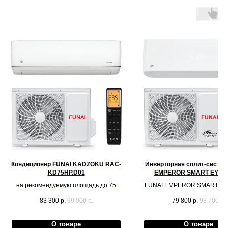
Кондиционер FUNAI KADZOKU RAC-
Инверторная сплит-систем
KD75HP.D01
EMPEROR SMART EYE R
EM25HP.D04 NEW 202
на рекомендуемую площадь до 75
FUNAI EMPEROR SMART EYE
кв.м.
EM25HP.D04 на рекоменд
83 300
р.
99 000
р.
79 800
р.
93 700
р.
площадь до 25 кв.м.
О товаре
О товаре