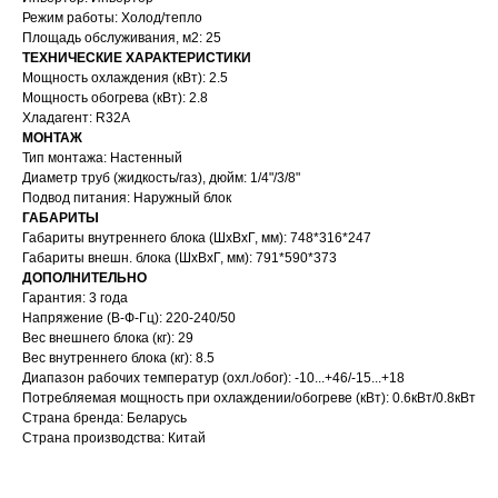
Режим работы: Холод/тепло
Площадь обслуживания, м2: 25
ТЕХНИЧЕСКИЕ ХАРАКТЕРИСТИКИ
Мощность охлаждения (кВт): 2.5
Мощность обогрева (кВт): 2.8
Хладагент: R32А
МОНТАЖ
Тип монтажа: Настенный
Диаметр труб (жидкость/газ), дюйм: 1/4"/3/8"
Подвод питания: Наружный блок
ГАБАРИТЫ
Габариты внутреннего блока (ШхВхГ, мм): 748*316*247
Габариты внешн. блока (ШхВхГ, мм): 791*590*373
ДОПОЛНИТЕЛЬНО
Гарантия: 3 года
Напряжение (В-Ф-Гц): 220-240/50
Вес внешнего блока (кг): 29
Вес внутреннего блока (кг): 8.5
Диапазон рабочих температур (охл./обог): -10...+46/-15...+18
Потребляемая мощность при охлаждении/обогреве (кВт): 0.6кВт/0.8кВт
Страна бренда: Беларусь
Страна производства: Китай