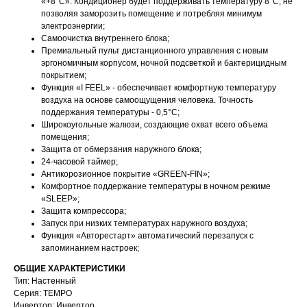
«+8°С». Кондиционер будет поддерживать температуру 8°С, не
позволяя заморозить помещение и потребляя минимум
электроэнергии;
Самоочистка внутреннего блока;
Премиальный пульт дистанционного управления с новым
эргономичным корпусом, ночной подсветкой и бактерицидным
покрытием;
Функция «I FEEL» - обеспечивает комфортную температуру
воздуха на основе самоощущения человека. Точность
поддержания температуры - 0,5°С;
Широкоугольные жалюзи, создающие охват всего объема
помещения;
Защита oт обмерзания наружного блока;
24-часовой таймер;
Антикорозионное покрытие «GREEN-FIN»;
Комфортное поддержание температуры в ночном режиме
«SLEEP»;
Защита компрессора;
Запуск при низких температурах наружного воздуха;
Функция «Авторестарт» автоматический перезапуск с
запоминанием настроек;
ОБЩИЕ ХАРАКТЕРИСТИКИ
Тип: Настенный
Серия: TEMPO
Инвертор: Инвертор