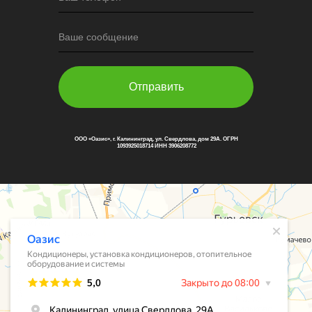
Ваше сообщение
Отправить
ООО «Оазис», г. Калининград, ул. Свердлова, дом 29А. ОГРН
1093925018714 ИНН 3906208772