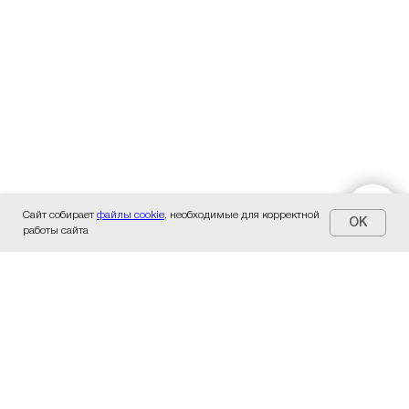
Сайт собирает
файлы cookie
, необходимые для корректной
OK
работы сайта
У нас есть всё, что вам
нужно! Звоните:
Магазин, многоканальный