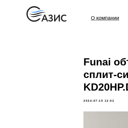
О компании
Funai о
сплит-с
KD20HP.
2024-07-15 12:02