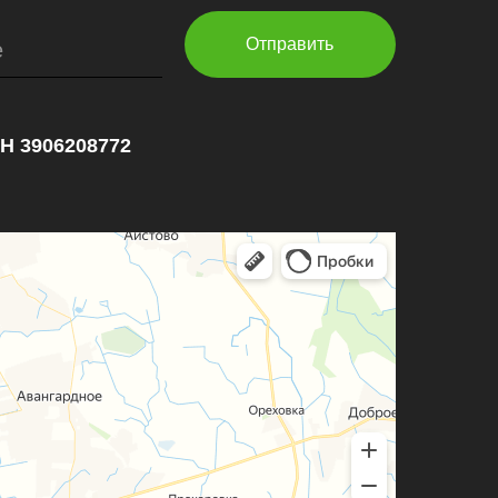
Отправить
е
НН 3906208772