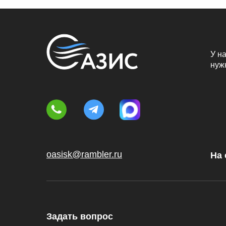
У на
нуж
oasisk@rambler.ru
На 
Задать вопрос