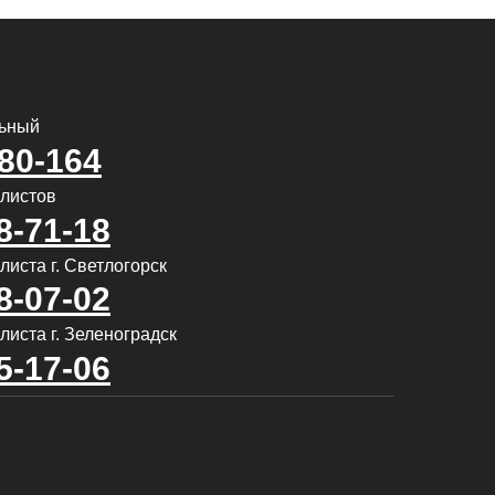
льный
580-164
алистов
8-71-18
иста г. Светлогорск
8-07-02
листа г. Зеленоградск
5-17-06