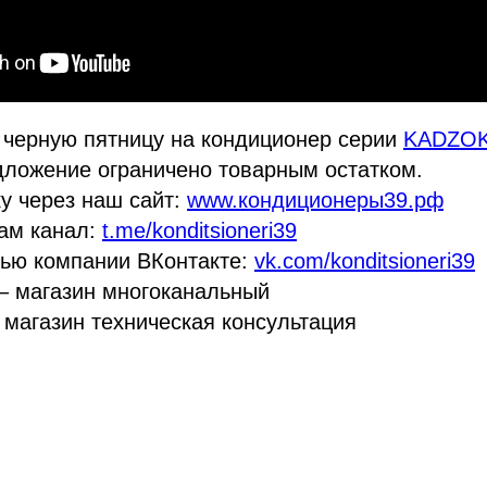
 черную пятницу на кондиционер серии
KADZOK
дложение ограничено товарным остатком.
у через наш сайт:
www.кондиционеры39.рф
рам канал:
t.me/konditsioneri39
нью компании ВКонтакте:
vk.com/konditsioneri39
– магазин многоканальный
 магазин техническая консультация