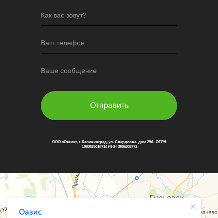
Как вас зовут?
Ваш телефон
Ваше сообщение
Отправить
ООО «Оазис», г. Калининград, ул. Свердлова, дом 29А. ОГРН
1093925018714 ИНН 3906208772