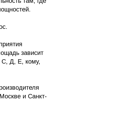
ьность там, где
мощностей.
ос.
дприятия
лощадь зависит
С, Д, Е, кому,
роизводителя
Москве и Санкт-