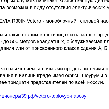
оторых случаях начинают хозяйственную деятел
ла возможна в виду отсутствия электрических 
EVIAIR30IN Vetero - моноблочный тепловой нас
мы такие ставим в гостиницах и на малых пре
0 до 500 метров квадратных, обслуживаемая п
дания или от присвоенного класса здания А, Б, 
, что мы являемся прямыми представителями п
ования в Калининграде имея офисы-шоурумы в 
лее тридцати представителей по всей России.
диционеры39.рф/vetero-teplovye-nasosy