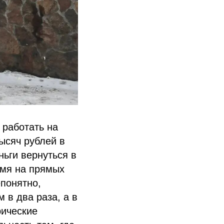
 работать на
ысяч рублей в
ньги вернуться в
омя на прямых
епонятно,
 в два раза, а в
рические