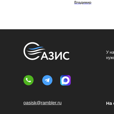
Владимир
У на
нуж
oasisk@rambler.ru
На 