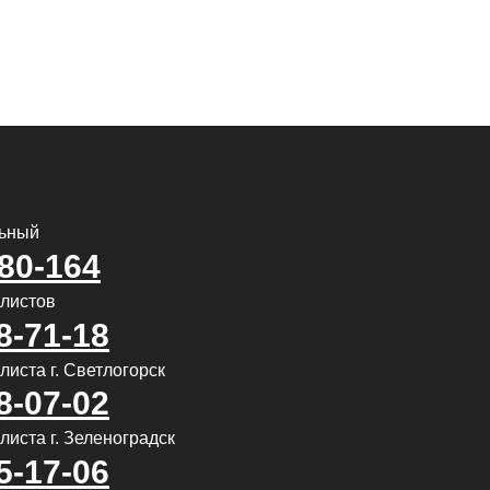
льный
580-164
алистов
8-71-18
иста г. Светлогорск
8-07-02
листа г. Зеленоградск
5-17-06