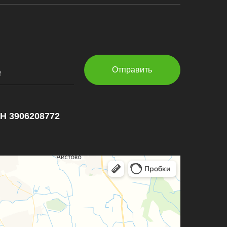
Отправить
е
НН 3906208772