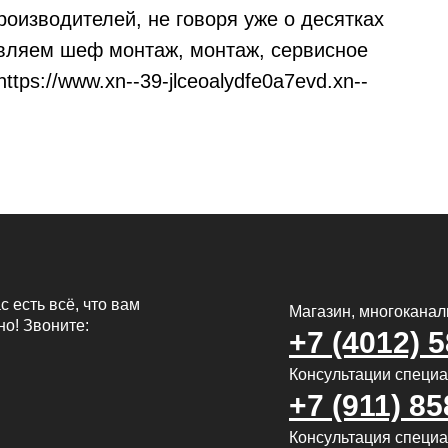
оизводителей, не говоря уже о десятках
твляем шеф монтаж, монтаж, сервисное
tps://www.xn--39-jlceoalydfe0a7evd.xn--
с есть всё, что вам
Магазин, многокана
но! Звоните:
+7 (4012) 
Консультации специ
+7 (911) 85
Консультация специал