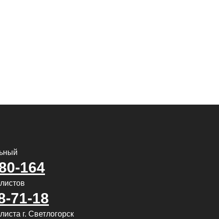
льный
580-164
алистов
8-71-18
иста г. Светлогорск