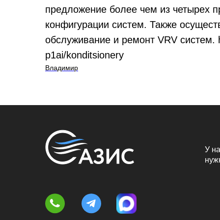
предложение более чем из четырех пр
конфигурации систем. Также осущес
обслуживание и ремонт VRV систем. ht
p1ai/konditsionery
Владимир
У на
нуж