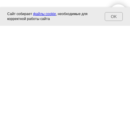
Сайт собирает
файлы cookie
, необходимые для
OK
корректной работы сайта
У нас есть всё, что вам
нужно! Звоните:
Магазин, многоканальный
+7 (4012) 580-164
Консультации специалистов
+7 (911) 858-71-18
Консультация специалиста г. Зеленоградск